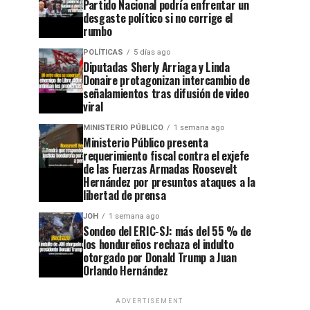
Partido Nacional podría enfrentar un
desgaste político si no corrige el
rumbo
POLÍTICAS
5 días ago
Diputadas Sherly Arriaga y Linda
Donaire protagonizan intercambio de
señalamientos tras difusión de video
viral
MINISTERIO PÚBLICO
1 semana ago
Ministerio Público presenta
requerimiento fiscal contra el exjefe
de las Fuerzas Armadas Roosevelt
Hernández por presuntos ataques a la
libertad de prensa
JOH
1 semana ago
Sondeo del ERIC-SJ: más del 55 % de
los hondureños rechaza el indulto
otorgado por Donald Trump a Juan
Orlando Hernández
ADVERTISEMENT