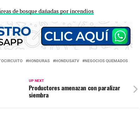
áreas de bosque dañadas por incendios
TOCIRCUITO
HONDURAS
HONDUSATV
NEGOCIOS QUEMADOS
UP NEXT
Productores amenazan con paralizar
siembra