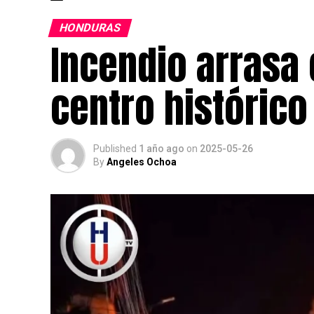
HONDURAS
Incendio arrasa
centro históric
Published
1 año ago
on
2025-05-26
By
Angeles Ochoa