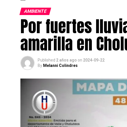
AMBIENTE
Por fuertes lluvi
amarilla en Chol
Published
2 años ago
on
2024-09-22
By
Melanni Colindres