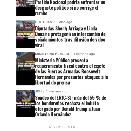
Partido Nacional podría enfrentar un
desgaste político si no corrige el
rumbo
POLÍTICAS
5 días ago
Diputadas Sherly Arriaga y Linda
Donaire protagonizan intercambio de
señalamientos tras difusión de video
viral
MINISTERIO PÚBLICO
1 semana ago
Ministerio Público presenta
requerimiento fiscal contra el exjefe
de las Fuerzas Armadas Roosevelt
Hernández por presuntos ataques a la
libertad de prensa
JOH
1 semana ago
Sondeo del ERIC-SJ: más del 55 % de
los hondureños rechaza el indulto
otorgado por Donald Trump a Juan
Orlando Hernández
ADVERTISEMENT