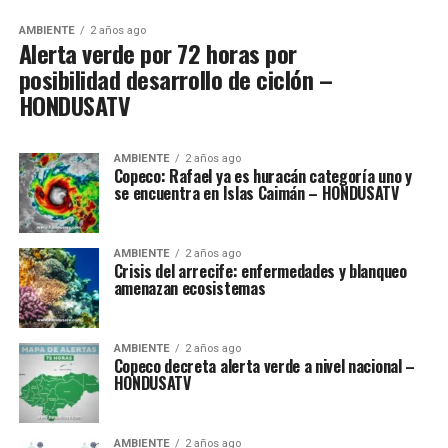
AMBIENTE
2 años ago
Alerta verde por 72 horas por
posibilidad desarrollo de ciclón –
HONDUSATV
AMBIENTE
2 años ago
Copeco: Rafael ya es huracán categoría uno y
se encuentra en Islas Caimán – HONDUSATV
AMBIENTE
2 años ago
Crisis del arrecife: enfermedades y blanqueo
amenazan ecosistemas
AMBIENTE
2 años ago
Copeco decreta alerta verde a nivel nacional –
HONDUSATV
AMBIENTE
2 años ago