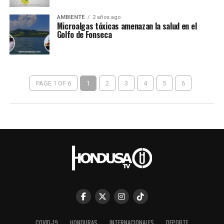
AMBIENTE
2 años ago
Microalgas tóxicas amenazan la salud en el
Golfo de Fonseca
PAGE 1 OF 6
1
2
3
4
5
6
COVID-19
HONDURAS
INTERNACIONALES
DEPORTE