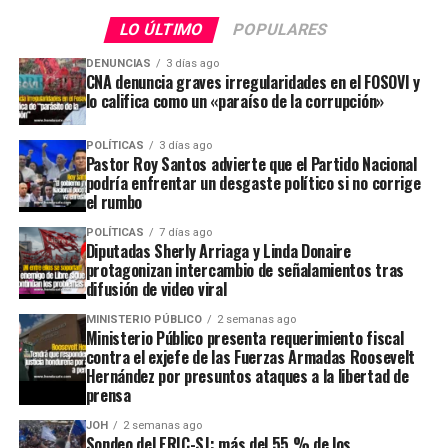
LO ÚLTIMO
POPULARES
DENUNCIAS
3 días ago
CNA denuncia graves irregularidades en el FOSOVI y
lo califica como un «paraíso de la corrupción»
POLÍTICAS
3 días ago
Pastor Roy Santos advierte que el Partido Nacional
podría enfrentar un desgaste político si no corrige
el rumbo
POLÍTICAS
7 días ago
Diputadas Sherly Arriaga y Linda Donaire
protagonizan intercambio de señalamientos tras
difusión de video viral
MINISTERIO PÚBLICO
2 semanas ago
Ministerio Público presenta requerimiento fiscal
contra el exjefe de las Fuerzas Armadas Roosevelt
Hernández por presuntos ataques a la libertad de
prensa
JOH
2 semanas ago
Sondeo del ERIC-SJ: más del 55 % de los