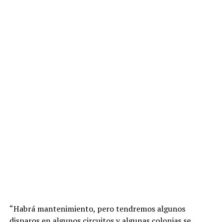
“Habrá mantenimiento, pero tendremos algunos
disparos en algunos circuitos y algunas colonias se