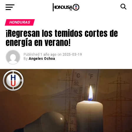
HONDURAS
¡Regresan los temidos cortes de
energía en verano!
Published
1 año ago
on
2025-03-19
By
Angeles Ochoa