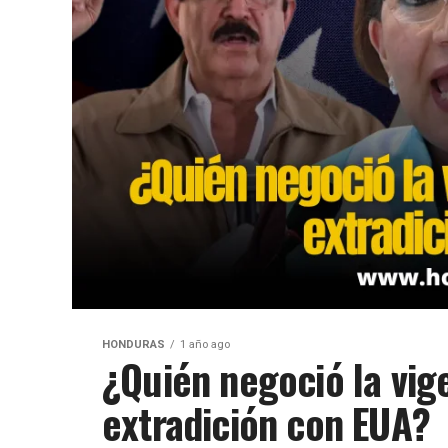
HONDURAS
1 año ago
¿Quién negoció la vig
extradición con EUA?