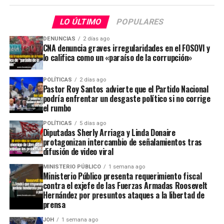
LO ÚLTIMO
POPULARES
DENUNCIAS
2 días ago
CNA denuncia graves irregularidades en el FOSOVI y
lo califica como un «paraíso de la corrupción»
POLÍTICAS
2 días ago
Pastor Roy Santos advierte que el Partido Nacional
podría enfrentar un desgaste político si no corrige
el rumbo
POLÍTICAS
5 días ago
Diputadas Sherly Arriaga y Linda Donaire
protagonizan intercambio de señalamientos tras
difusión de video viral
MINISTERIO PÚBLICO
1 semana ago
Ministerio Público presenta requerimiento fiscal
contra el exjefe de las Fuerzas Armadas Roosevelt
Hernández por presuntos ataques a la libertad de
prensa
JOH
1 semana ago