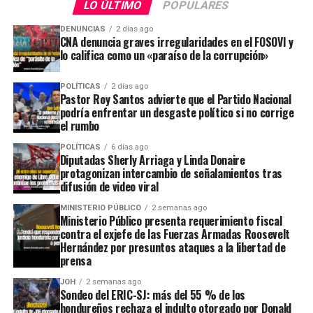
LO ÚLTIMO
POPULARES
DENUNCIAS
2 días ago
CNA denuncia graves irregularidades en el FOSOVI y
lo califica como un «paraíso de la corrupción»
POLÍTICAS
2 días ago
Pastor Roy Santos advierte que el Partido Nacional
podría enfrentar un desgaste político si no corrige
el rumbo
POLÍTICAS
6 días ago
Diputadas Sherly Arriaga y Linda Donaire
protagonizan intercambio de señalamientos tras
difusión de video viral
MINISTERIO PÚBLICO
2 semanas ago
Ministerio Público presenta requerimiento fiscal
contra el exjefe de las Fuerzas Armadas Roosevelt
Hernández por presuntos ataques a la libertad de
prensa
JOH
2 semanas ago
Sondeo del ERIC-SJ: más del 55 % de los
hondureños rechaza el indulto otorgado por Donald