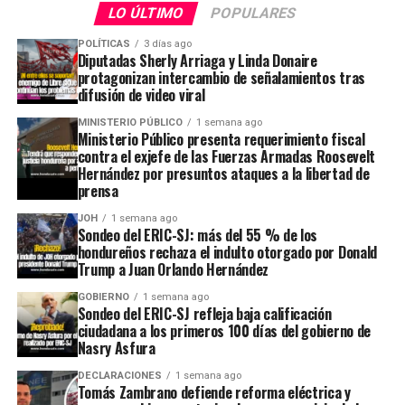
LO ÚLTIMO
POPULARES
POLÍTICAS
3 días ago
Diputadas Sherly Arriaga y Linda Donaire
protagonizan intercambio de señalamientos tras
difusión de video viral
MINISTERIO PÚBLICO
1 semana ago
Ministerio Público presenta requerimiento fiscal
contra el exjefe de las Fuerzas Armadas Roosevelt
Hernández por presuntos ataques a la libertad de
prensa
JOH
1 semana ago
Sondeo del ERIC-SJ: más del 55 % de los
hondureños rechaza el indulto otorgado por Donald
Trump a Juan Orlando Hernández
GOBIERNO
1 semana ago
Sondeo del ERIC-SJ refleja baja calificación
ciudadana a los primeros 100 días del gobierno de
Nasry Asfura
DECLARACIONES
1 semana ago
Tomás Zambrano defiende reforma eléctrica y