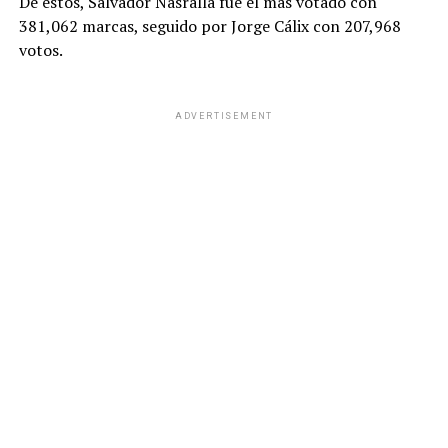
De estos, Salvador Nasralla fue el más votado con
381,062 marcas, seguido por Jorge Cálix con 207,968
votos.
ADVERTISEMENT